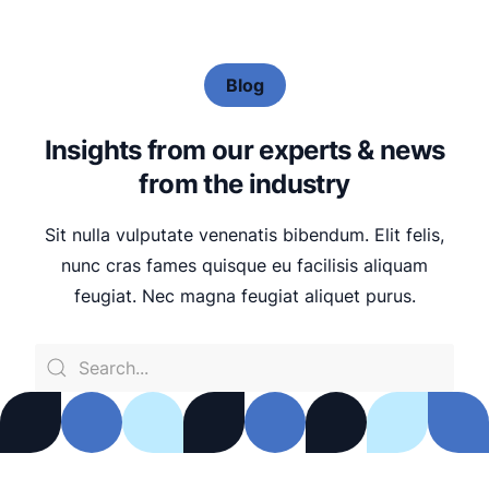
Blog
I
n
s
i
g
h
t
s
f
r
o
m
o
u
r
e
x
p
e
r
t
s
&
n
e
w
s
f
r
o
m
t
h
e
i
n
d
u
s
t
r
y
Sit
nulla
vulputate
venenatis
bibendum.
Elit
felis,
nunc
cras
fames
quisque
eu
facilisis
aliquam
feugiat.
Nec
magna
feugiat
aliquet
purus.